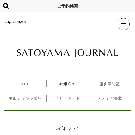
Skip
to
ご予約検索
content
English Page
ALL
お知らせ
里山歳時記
里山からのお誘い
エリアガイド
メディア掲載
お知らせ