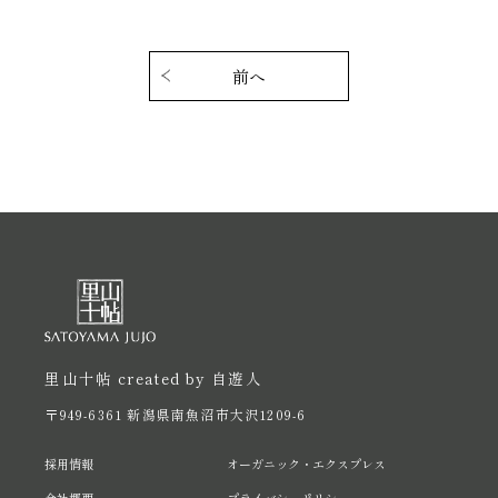
投
稿
前へ
ナ
ビ
ゲ
ー
シ
ョ
ン
里山十帖 created by 自遊人
〒949-6361 新潟県南魚沼市大沢1209-6
採用情報
オーガニック・エクスプレス
会社概要
プライバシーポリシー