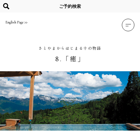
Skip
to
ご予約検索
content
English Page
さとやまからはじまる十の物語
8.「癒」