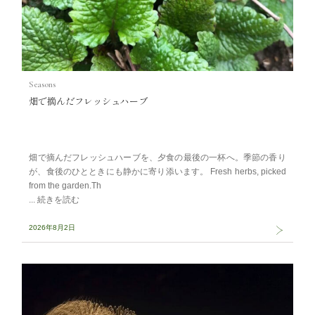
Seasons
畑で摘んだフレッシュハーブ
畑で摘んだフレッシュハーブを、夕食の最後の一杯へ。季節の香り
が、食後のひとときにも静かに寄り添います。 Fresh herbs, picked
from the garden.Th
2026年8月2日