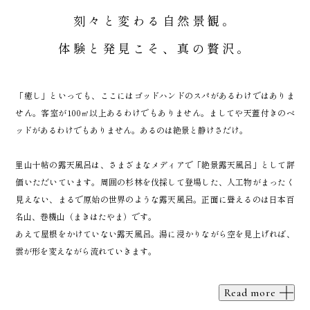
刻々と変わる自然景観。
体験と発見こそ、真の贅沢。
「癒し」といっても、ここにはゴッドハンドのスパがあるわけではありま
せん。客室が100㎡以上あるわけでもありません。ましてや天蓋付きのベ
ッドがあるわけでもありません。あるのは絶景と静けさだけ。
里山十帖の露天風呂は、さまざまなメディアで「絶景露天風呂」として評
価いただいています。周囲の杉林を伐採して登場した、人工物がまったく
見えない、まるで原始の世界のような露天風呂。正面に聳えるのは日本百
名山、巻機山（まきはたやま）です。
あえて屋根をかけていない露天風呂。湯に浸かりながら空を見上げれば、
雲が形を変えながら流れていきます。
Read more