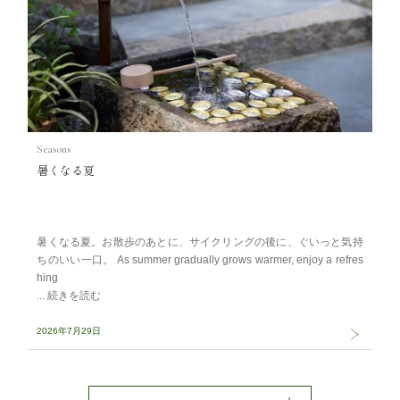
Seasons
暑くなる夏
暑くなる夏。お散歩のあとに、サイクリングの後に、ぐいっと気持
ちのいい一口。 As summer gradually grows warmer, enjoy a refres
hing
2026年7月29日