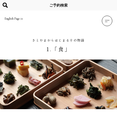
Skip
to
ご予約検索
content
English Page
さとやまからはじまる十の物語
1.「食」