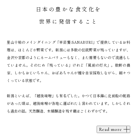
日本の豊かな食文化を
世界に発信すること
里山十帖のメインダイニング「早苗饗-SANABURI」で提供しているお料
理は、ほとんどが野菜です。新潟には多数の伝統野菜が残っていますが、
金沢や京都のようにネームバリューもなく、また需要もないので流通もし
ていません。そのため「残っている」けれど「風前の灯火」。数軒の農
家、しかもおじいちゃん、おばあちゃんが種を自家採取しながら、細々つ
くっている状態です。
新潟といえば、「越後味噌」も有名でした。かつて日本海に北前船の航路
があった頃は、越後味噌が各地に運ばれたと言われています。しかしそれ
も過去の話。天然醸造、木桶醸造を残す蔵はごくわずかです。
Read more