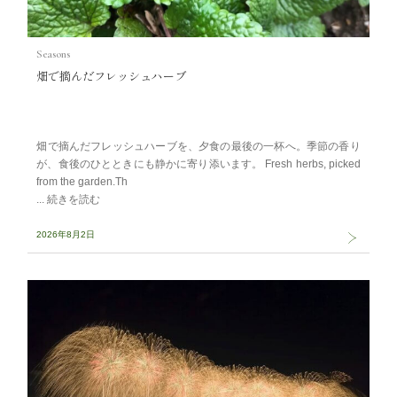
Seasons
畑で摘んだフレッシュハーブ
畑で摘んだフレッシュハーブを、夕食の最後の一杯へ。季節の香り
が、食後のひとときにも静かに寄り添います。 Fresh herbs, picked
from the garden.Th
2026年8月2日