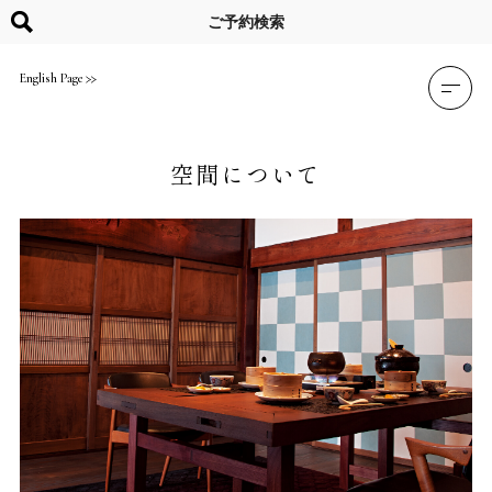
Skip
to
ご予約検索
content
English Page
空間について