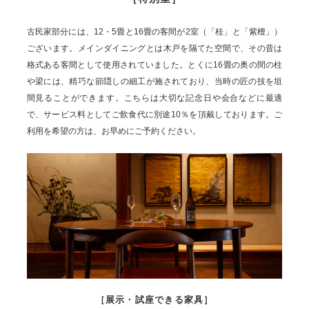
古民家部分には、12・5畳と16畳の客間が2室（「桂」と「紫檀」）
ございます。メインダイニングとは木戸を隔てた空間で、その昔は
格式ある客間として使用されていました。とくに16畳の奥の間の柱
や梁には、精巧な節隠しの細工が施されており、当時の匠の技を垣
間見ることができます。こちらは大切な記念日や会合などに最適
で、サービス料としてご飲食代に別途10％を頂戴しております。ご
利用を希望の方は、お早めにご予約ください。
［展示・試座できる家具］