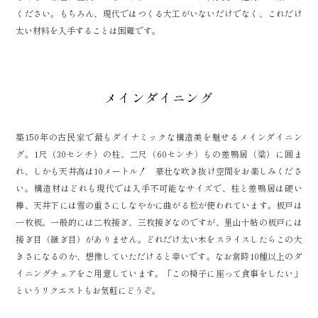
ください。もちろん、現代ではつくる大工がいないだけでなく、これだけ
太い材料を入手することは困難です。
メインダイニング
築150年の古民家で最もダイナミックな構造美を魅せるメインダイニン
グ。1尺（30センチ）の柱、二尺（60センチ）もの差鴨居（梁）に囲ま
れ、しかも天井高は10メートル！ 豪壮な吹き抜け空間をお楽しみくださ
い。構造材はどれも現代では入手不可能なサイズで、柱と差鴨居は硬い
欅、天井下には雪の重さにしなやかに曲がる松が使われています。板戸は
一枚板。一般的には二枚接ぎ、三枚接ぎなのですが、里山十帖の板戸には
接ぎ目（継ぎ目）がありません。どれだけ太い木をスライスしたらこの大
きさになるのか、想像していただけると幸いです。なお常時10種以上のダ
イニングチェアをご用意しています。「この椅子に座って食事をしたい」
というリクエストもお気軽にどうぞ。