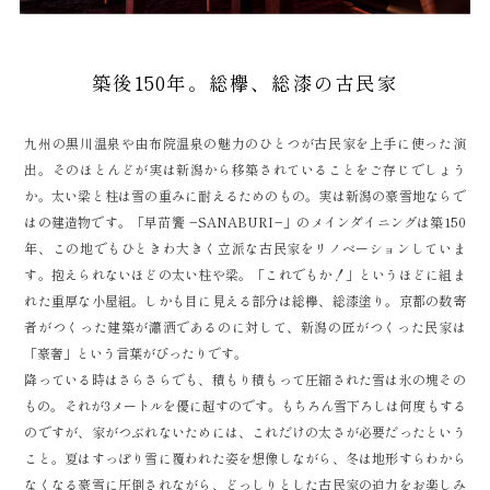
築後150年。総欅、総漆の古民家
九州の黒川温泉や由布院温泉の魅力のひとつが古民家を上手に使った演
出。そのほとんどが実は新潟から移築されていることをご存じでしょう
か。太い梁と柱は雪の重みに耐えるためのもの。実は新潟の豪雪地ならで
はの建造物です。「早苗饗 −SANABURI−」のメインダイニングは築150
年、この地でもひときわ大きく立派な古民家をリノベーションしていま
す。抱えられないほどの太い柱や梁。「これでもか！」というほどに組ま
れた重厚な小屋組。しかも目に見える部分は総欅、総漆塗り。京都の数寄
者がつくった建築が瀟洒であるのに対して、新潟の匠がつくった民家は
「豪奢」という言葉がぴったりです。
降っている時はさらさらでも、積もり積もって圧縮された雪は氷の塊その
もの。それが3メートルを優に超すのです。もちろん雪下ろしは何度もする
のですが、家がつぶれないためには、これだけの太さが必要だったという
こと。夏はすっぽり雪に覆われた姿を想像しながら、冬は地形すらわから
なくなる豪雪に圧倒されながら、どっしりとした古民家の迫力をお楽しみ