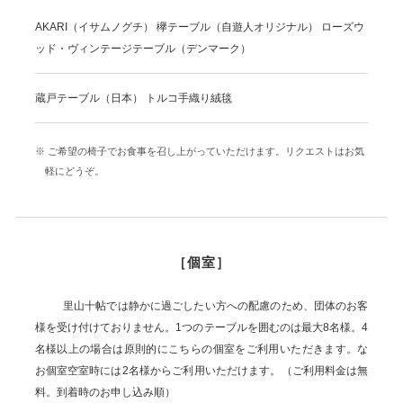
AKARI（イサムノグチ） 欅テーブル（自遊人オリジナル） ローズウ
ッド・ヴィンテージテーブル（デンマーク）
蔵戸テーブル（日本） トルコ手織り絨毯
※ ご希望の椅子でお食事を召し上がっていただけます。リクエストはお気
軽にどうぞ。
［個室］
里山十帖では静かに過ごしたい方への配慮のため、団体のお客
様を受け付けておりません。1つのテーブルを囲むのは最大8名様。4
名様以上の場合は原則的にこちらの個室をご利用いただきます。な
お個室空室時には2名様からご利用いただけます。（ご利用料金は無
料。到着時のお申し込み順）