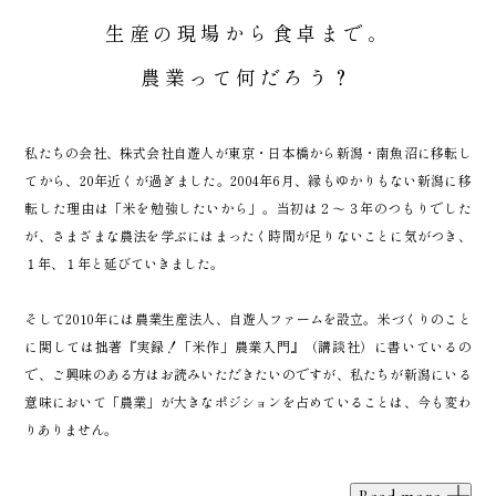
生産の現場から食卓まで。
農業って何だろう？
私たちの会社、株式会社自遊人が東京・日本橋から新潟・南魚沼に移転し
てから、20年近くが過ぎました。2004年6月、縁もゆかりもない新潟に移
転した理由は「米を勉強したいから」。当初は２〜３年のつもりでした
が、さまざまな農法を学ぶにはまったく時間が足りないことに気がつき、
１年、１年と延びていきました。
そして2010年には農業生産法人、自遊人ファームを設立。米づくりのこと
に関しては拙著『実録！「米作」農業入門』（講談社）に書いているの
で、ご興味のある方はお読みいただきたいのですが、私たちが新潟にいる
意味において「農業」が大きなポジションを占めていることは、今も変わ
りありません。
Read more