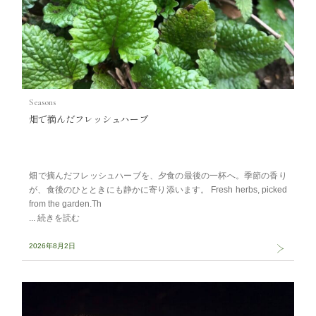
Seasons
畑で摘んだフレッシュハーブ
畑で摘んだフレッシュハーブを、夕食の最後の一杯へ。季節の香り
が、食後のひとときにも静かに寄り添います。 Fresh herbs, picked
from the garden.Th
2026年8月2日