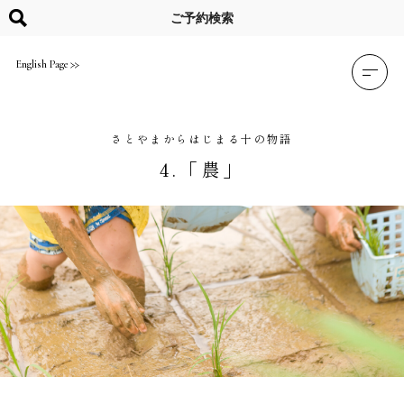
Skip
to
ご予約検索
content
English Page
さとやまからはじまる十の物語
4.「農」