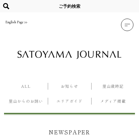
Skip
to
ご予約検索
content
English Page
ALL
お知らせ
里山歳時記
里山からのお誘い
エリアガイド
メディア掲載
NEWSPAPER