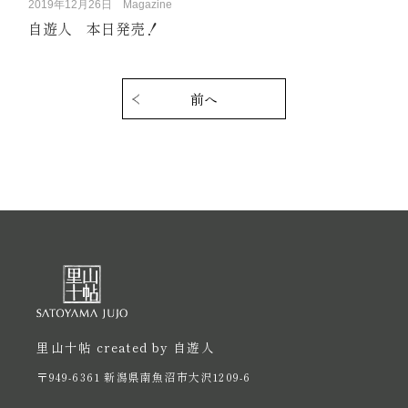
2019年12月26日
Magazine
自遊人 本日発売！
投
稿
前へ
ナ
ビ
ゲ
ー
シ
ョ
ン
里山十帖 created by 自遊人
〒949-6361 新潟県南魚沼市大沢1209-6