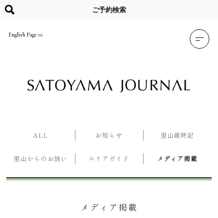
Skip
to
ご予約検索
content
English Page
ALL
お知らせ
里山歳時記
里山からのお誘い
エリアガイド
メディア掲載
メディア掲載