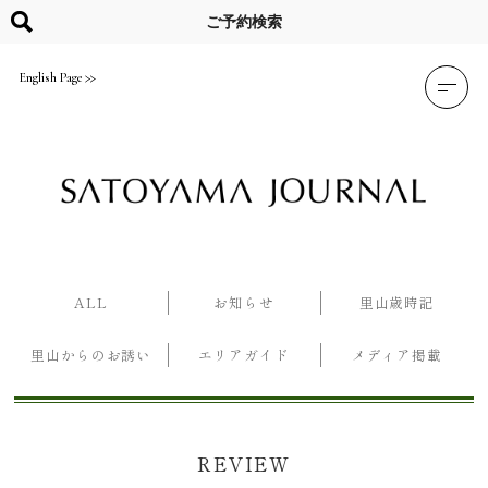
Skip
to
ご予約検索
content
English Page
ALL
お知らせ
里山歳時記
里山からのお誘い
エリアガイド
メディア掲載
REVIEW