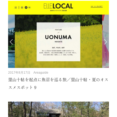
2017年8月17日
Areaguide
里山十帖を起点に魚沼を巡る旅／里山十帖・夏のオス
スメスポット９