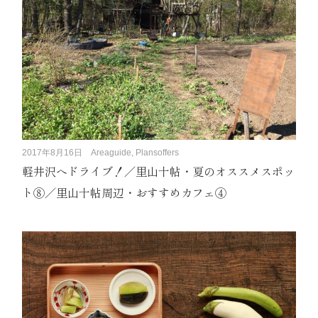
2017年8月16日
Areaguide, Plansoffers
軽井沢へドライブ！／里山十帖・夏のオススメスポッ
ト⑧／里山十帖周辺・おすすめカフェ④