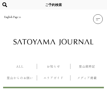
Skip
to
ご予約検索
content
English Page
ALL
お知らせ
里山歳時記
里山からのお誘い
エリアガイド
メディア掲載