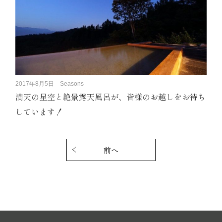
2017年8月5日
Seasons
満天の星空と絶景露天風呂が、皆様のお越しをお待ち
しています！
投
稿
前へ
ナ
ビ
ゲ
ー
シ
ョ
ン