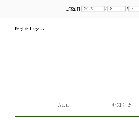
Skip
to
content
ご宿泊日
/
/
English Page
ALL
お知らせ