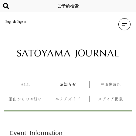
Skip
to
ご予約検索
content
English Page
ALL
お知らせ
里山歳時記
里山からのお誘い
エリアガイド
メディア掲載
Event
Information