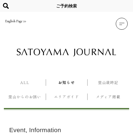
Skip
to
ご予約検索
content
English Page
ALL
お知らせ
里山歳時記
里山からのお誘い
エリアガイド
メディア掲載
Event
Information