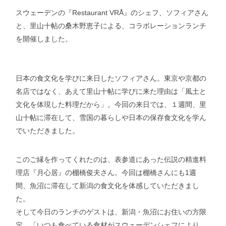
スウェーデンの『Restaurant VRÅ』のシェフ、ソフィアさん
と、里山十帖の桑木野恵子による、コラボレーションランチ
を開催しました。
日本の食文化を学びに来日したソフィアさん。東京や京都の
名店ではなく、あえて里山十帖に学びに来た理由は「風土と
文化を体現した料理だから」。今回の来日では、１週間、里
山十帖に滞在して、雪国の暮らしや日本の保存食文化を学ん
でいただきました。
このご縁を作ってくれたのは、表参道にあった伝説の精進料
理店『月心居』の棚橋俊夫さん。今回は棚橋さんにも1週
間、魚沼に滞在して新潟の食文化を体感していただきまし
た。
そして今日のランチのゲストは、新潟・魚沼にお住いの方限
定。「いつも食べている食材がスウェーデンシェフにより、