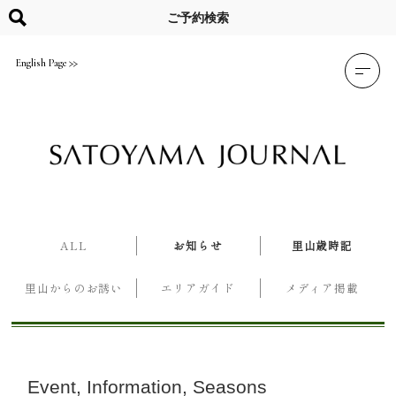
Skip
to
ご予約検索
content
English Page
ALL
お知らせ
里山歳時記
里山からのお誘い
エリアガイド
メディア掲載
Event
Information
Seasons