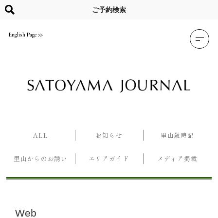
Skip
to
ご予約検索
content
English Page
ALL
お知らせ
里山歳時記
里山からのお誘い
エリアガイド
メディア掲載
Web