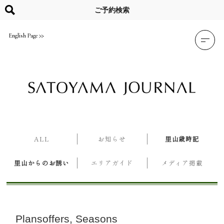
Skip
to
ご予約検索
content
English Page
ALL
お知らせ
里山歳時記
里山からのお誘い
エリアガイド
メディア掲載
Plansoffers
Seasons