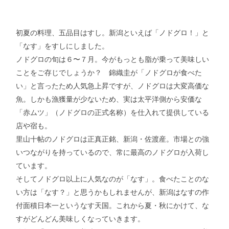
初夏の料理、五品目はすし。新潟といえば「ノドグロ！」と
「なす」をすしにしました。
ノドグロの旬は６〜７月。今がもっとも脂が乗って美味しい
ことをご存じでしょうか？ 錦織圭が「ノドグロが食べた
い」と言ったため人気急上昇ですが、ノドグロは大変高価な
魚。しかも漁獲量が少ないため、実は太平洋側から安価な
「赤ムツ」（ノドグロの正式名称）を仕入れて提供している
店や宿も。
里山十帖のノドグロは正真正銘、新潟・佐渡産。市場との強
いつながりを持っているので、常に最高のノドグロが入荷し
ています。
そしてノドグロ以上に人気なのが「なす」。食べたことのな
い方は「なす？」と思うかもしれませんが、新潟はなすの作
付面積日本一というなす天国。これから夏・秋にかけて、な
すがどんどん美味しくなっていきます。