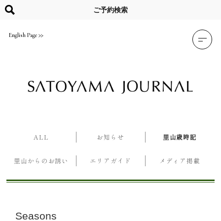
Skip
to
ご予約検索
content
English Page
ALL
お知らせ
里山歳時記
里山からのお誘い
エリアガイド
メディア掲載
Seasons