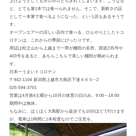
上げようとしてもポロポロとちぎれてしまいます。こうなる
と、とても箸1本では食べられません。そこで、新鮮さの証
として一本箸で食べるようになった、という説もあるそうで
す。
オープンエアーの涼しい店内で食べる、ひんやりとしたトコ
ロテンは、これからの季節にぴったりです。
周辺は松之山から上越まで一帯が棚田の名所。国道235号や
403号を走ると、あちらこちらで美しい棚田が眺められま
す。
日本一うまいトコロテン
〒942-1104 新潟県上越市大島区下達４６０−２
025-594-3701
営業は4月第4土曜から10月の体育の日のみ。9:00～18:00
期間中は無休。
ちなみに、ほくほく大島駅から徒歩でも10分ほどで行けます
が、電車は1時間に1本程度なのでご注意を。