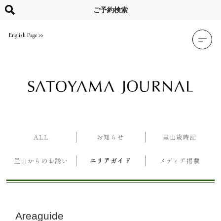
Skip
to
ご予約検索
content
English Page
ALL
お知らせ
里山歳時記
里山からのお誘い
エリアガイド
メディア掲載
Areaguide