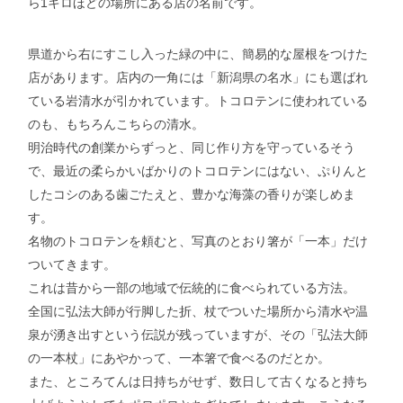
ら1キロほどの場所にある店の名前です。
県道から右にすこし入った緑の中に、簡易的な屋根をつけた
店があります。店内の一角には「新潟県の名水」にも選ばれ
ている岩清水が引かれています。トコロテンに使われている
のも、もちろんこちらの清水。
明治時代の創業からずっと、同じ作り方を守っているそう
で、最近の柔らかいばかりのトコロテンにはない、ぷりんと
したコシのある歯ごたえと、豊かな海藻の香りが楽しめま
す。
名物のトコロテンを頼むと、写真のとおり箸が「一本」だけ
ついてきます。
これは昔から一部の地域で伝統的に食べられている方法。
全国に弘法大師が行脚した折、杖でついた場所から清水や温
泉が湧き出すという伝説が残っていますが、その「弘法大師
の一本杖」にあやかって、一本箸で食べるのだとか。
また、ところてんは日持ちがせず、数日して古くなると持ち