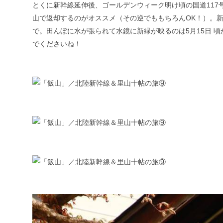
とくに新幹線延伸後、ゴールデンウィーク明け頃の国道11
山で返却するのがオススメ（その逆でももちろんOK！）。新
で。田んぼに水が張られて水鏡に新緑が映るのは5月15日 
でくださいね！