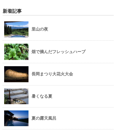
新着記事
里山の夜
畑で摘んだフレッシュハーブ
長岡まつり大花火大会
暑くなる夏
夏の露天風呂