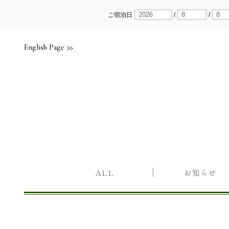
Skip
to
content
ご宿泊日
/
/
English Page
ALL
お知らせ