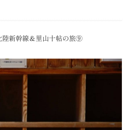
北陸新幹線＆里山十帖の旅⑨