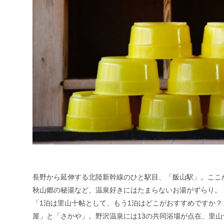
長野から延伸する北陸新幹線のひと駅目、「飯山駅」。ここか
秋山郷の秘湯など、温泉好きにはたまらないお湯がずらり。
「1泊は里山十帖として、もう1泊はどこがおすすめですか
屋
」と「
さかや
」。野沢温泉には13の共同浴場が点在、里