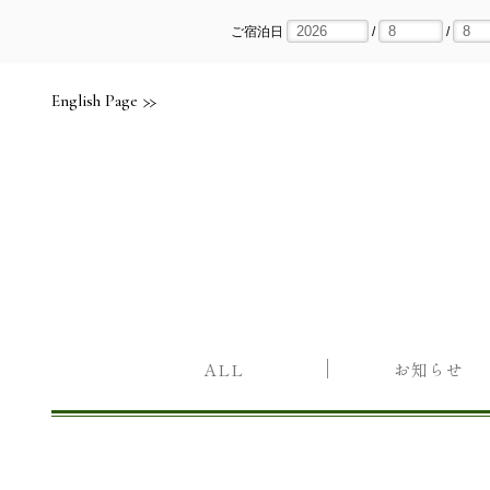
Skip
to
content
ご宿泊日
/
/
English Page
ALL
お知らせ