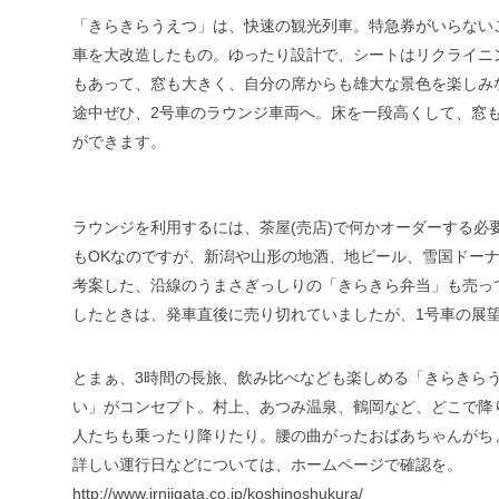
「きらきらうえつ」は、快速の観光列車。特急券がいらない
車を大改造したもの。ゆったり設計で、シートはリクライニ
もあって、窓も大きく、自分の席からも雄大な景色を楽しみ
途中ぜひ、2号車のラウンジ車両へ。床を一段高くして、窓
ができます。
ラウンジを利用するには、茶屋(売店)で何かオーダーする必
もOKなのですが、新潟や山形の地酒、地ビール、雪国ドー
考案した、沿線のうまさぎっしりの「きらきら弁当」も売っ
したときは、発車直後に売り切れていましたが、1号車の展望
とまぁ、3時間の長旅、飲み比べなども楽しめる「きらきら
い」がコンセプト。村上、あつみ温泉、鶴岡など、どこで降
人たちも乗ったり降りたり。腰の曲がったおばあちゃんがち
詳しい運行日などについては、ホームページで確認を。
http://www.jrniigata.co.jp/koshinoshukura/