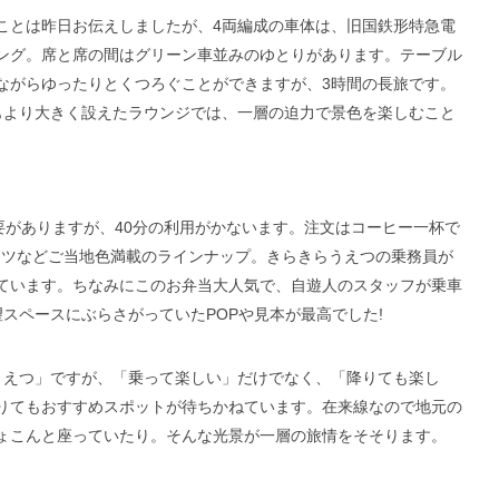
ことは昨日お伝えしましたが、4両編成の車体は、旧国鉄形特急電
ング。席と席の間はグリーン車並みのゆとりがあります。テーブル
ながらゆったりとくつろぐことができますが、3時間の長旅です。
もより大きく設えたラウンジでは、一層の迫力で景色を楽しむこと
要がありますが、40分の利用がかないます。注文はコーヒー一杯で
ナツなどご当地色満載のラインナップ。きらきらうえつの乗務員が
ています。ちなみにこのお弁当大人気で、自遊人のスタッフが乗車
スペースにぶらさがっていたPOPや見本が最
高でした!
うえつ」ですが、「乗って楽しい」だけでなく、「降りても楽し
りてもおすすめスポットが待ちかねています。在来線なので地元の
ょこんと座っていたり。そんな光景が一層の旅情をそそります。