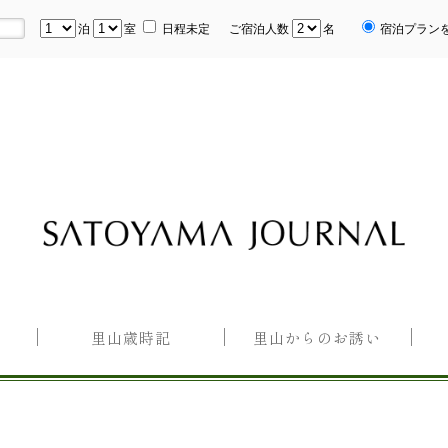
泊
室
日程未定
ご宿泊人数
名
宿泊プラン
里山歳時記
里山からのお誘い