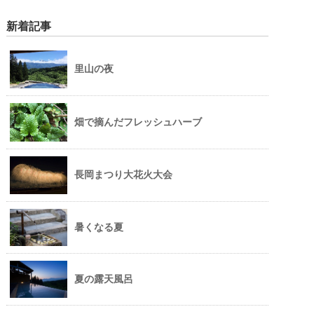
新着記事
里山の夜
畑で摘んだフレッシュハーブ
長岡まつり大花火大会
暑くなる夏
夏の露天風呂