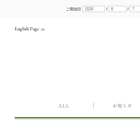
Skip
to
content
ご宿泊日
/
/
English Page
ALL
お知らせ