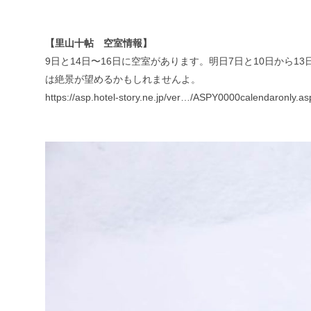
【里山十帖 空室情報】
9日と14日〜16日に空室があります。明日7日と10日から
は絶景が望めるかもしれませんよ。
https://asp.hotel-story.ne.jp/ver…/ASPY0000calendaronly.a