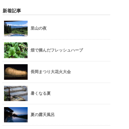
新着記事
里山の夜
畑で摘んだフレッシュハーブ
長岡まつり大花火大会
暑くなる夏
夏の露天風呂