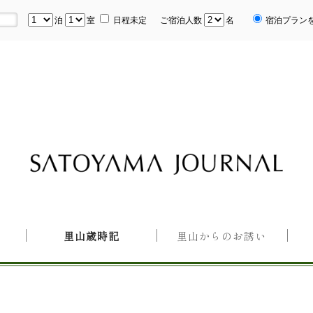
泊
室
日程未定
ご宿泊人数
名
宿泊プラン
里山歳時記
里山からのお誘い