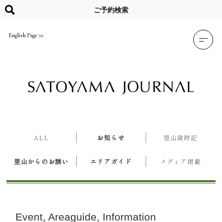
Skip
to
ご予約検索
content
English Page
ALL
お知らせ
里山歳時記
里山からのお誘い
エリアガイド
メディア掲載
Event
Areaguide
Information