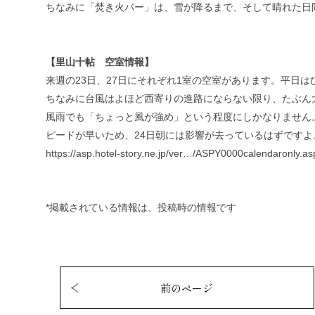
ちなみに「焚き火バー」は、雪が降るまで、そして晴れた日
【里山十帖 空室情報】
来週の23日、27日にそれぞれ1室の空室があります。平日
ちなみに台風はよほど西寄りの進路にならない限り、たぶん
風雨でも「ちょっと風が強め」という程度にしかなりません
ピードが早いため、24日朝には影響が去っているはずですよ
https://asp.hotel-story.ne.jp/ver…/ASPY0000calendaronly.a
*掲載されている情報は、投稿時の情報です
前のページ