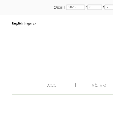
Skip
to
content
ご宿泊日
/
/
English Page
ALL
お知らせ