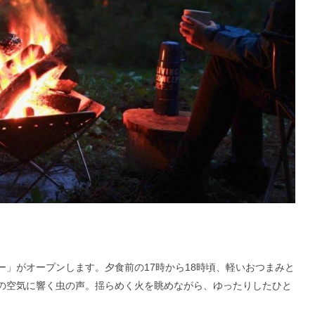
」がオープンします。夕食前の17時から18時頃、軽いおつまみと
の空気に響く虫の声。揺らめく火を眺めながら、ゆったりしたひと