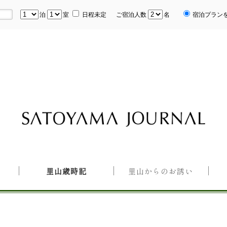
泊
室
日程未定
ご宿泊人数
名
宿泊プラン
里山歳時記
里山からのお誘い