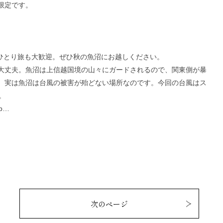
限定です。
はひとり旅も大歓迎。ぜひ秋の魚沼にお越しください。
大丈夫。魚沼は上信越国境の山々にガードされるので、関東側が暴
。実は魚沼は台風の被害が殆どない場所なのです。今回の台風はス
。
sp…
次のページ