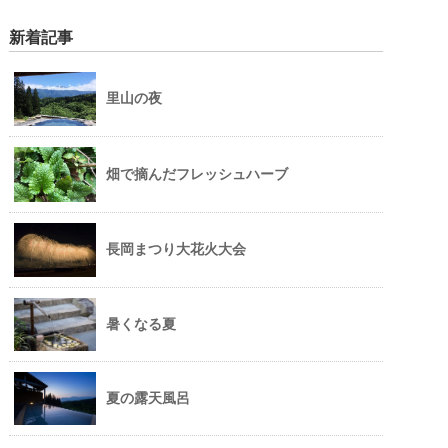
新着記事
里山の夜
畑で摘んだフレッシュハーブ
長岡まつり大花火大会
暑くなる夏
夏の露天風呂