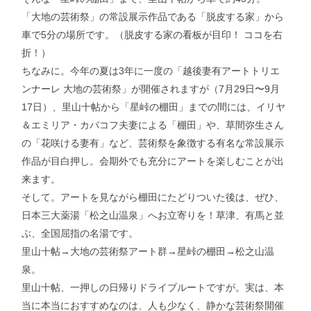
「大地の芸術祭」の常設展示作品である「脱皮する家」から
車で5分の場所です。（脱皮する家の看板が目印！ ココを右
折！）
ちなみに。今年の夏は3年に一度の「越後妻有アートトリエ
ンナーレ 大地の芸術祭」が開催されますが（7月29日〜9月
17日）、里山十帖から「星峠の棚田」までの間には、イリヤ
＆エミリア・カバコフ夫妻による「棚田」や、草間弥生さん
の「花咲ける妻有」など、芸術祭を象徴する有名な常設展示
作品が目白押し。会期外でも充分にアートを楽しむことが出
来ます。
そして。アートを見ながら棚田にたどりついた後は、ぜひ、
日本三大薬湯「松之山温泉」へお立寄りを！草津、有馬と並
ぶ、全国屈指の名湯です。
里山十帖→大地の芸術祭アート群→星峠の棚田→松之山温
泉。
里山十帖、一押しの日帰りドライブルートですが。実は、本
当に本当におすすめなのは、人も少なく、静かな芸術祭開催