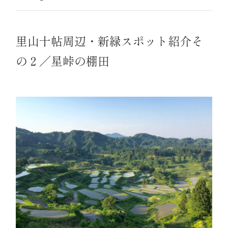
里山十帖周辺・新緑スポット紹介そ
の２／星峠の棚田