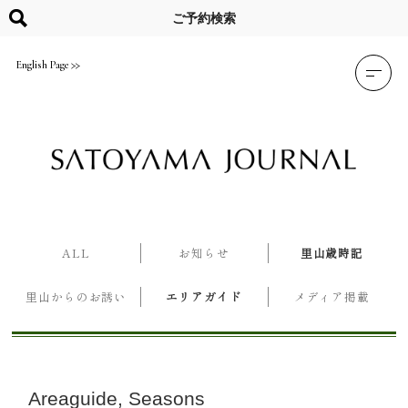
Skip
to
ご予約検索
content
English Page
ALL
お知らせ
里山歳時記
里山からのお誘い
エリアガイド
メディア掲載
Areaguide
Seasons