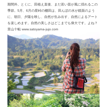
期間外。とくに、田植え直後、まだ若い苗が風に揺れるこの
季節。5月、6月の星峠の棚田は、田んぼの水が鏡面のよう
に、朝日、夕陽を映し、自然が生み出す、自然によるアート
を楽しめます。自然の美しさはどこまでも偉大です。よね？
里山十帖
www.satoyama-jujo.com