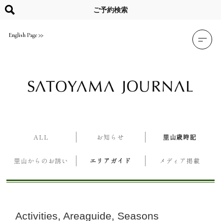
Skip
to
ご予約検索
content
English Page
ALL
お知らせ
里山歳時記
里山からのお誘い
エリアガイド
メディア掲載
Activities
Areaguide
Seasons