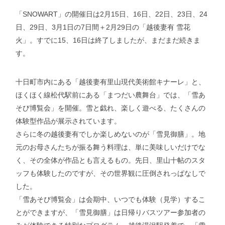
「SNOWART」の開催日は2月15日、16日、22日、23日、24
日、29日、3月1日の7日間＋2月29日の「越後妻有 雪花
火」。すでに15、16日は終了しましたが、まだまだ続きま
す。
十日町市内にある「越後妻有里山現代美術館キナーレ」と、
ほくほく線松代駅前にある「まつだい農舞台」では、「雪あ
そび博覧会」を開催。雪と戯れ、楽しく遊べる、たくさんの
体験型作品が展示されています。
さらに冬の越後妻有でしか楽しめないのが「雪見御膳」。地
元のお母さんたちが振る舞う料理は、単に美味しいだけでな
く、その全体が作品とも言えるもの。先日、里山十帖のスタ
ッフも体験したのですが、その世界観に圧倒されっぱなしで
した。
「雪あそび博覧会」は会期中、いつでも体験（見学）するこ
とができますが、「雪見御膳」は日帰りバスツアー参加者の