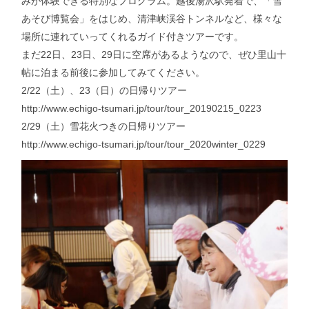
みが体験できる特別なプログラム。越後湯沢駅発着で、「雪
あそび博覧会」をはじめ、清津峡渓谷トンネルなど、様々な
場所に連れていってくれるガイド付きツアーです。
まだ22日、23日、29日に空席があるようなので、ぜひ里山十
帖に泊まる前後に参加してみてください。
2/22（土）、23（日）の日帰りツアー
http://www.echigo-tsumari.jp/tour/tour_20190215_0223
2/29（土）雪花火つきの日帰りツアー
http://www.echigo-tsumari.jp/tour/tour_2020winter_0229