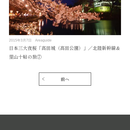
2015年3月7日
Areaguide
日本三大夜桜「高田城（高田公園）」／北陸新幹線＆
里山十帖の旅⑦
投
稿
前へ
ナ
ビ
ゲ
ー
シ
ョ
ン