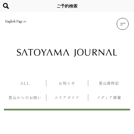
Skip
to
ご予約検索
content
English Page
ALL
お知らせ
里山歳時記
里山からのお誘い
エリアガイド
メディア掲載