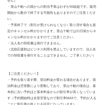
せん）
・里山十帖への国からの割当予算はわずか50組超です。販売
開始から数分で終了する可能性もありますのでご注意くださ
い。
・予算終了で（割引が受けられなくなり）取り消す場合も規
定のキャンセル料がかかります。里山十帖では21日前からキ
ャンセル料がかかりますのでご注意ください。
・法人名の領収書は発行できません。
（北陸応援割はビジネス利用を禁止していますので、法人名
での領収書を発行することはできません。ご了承ください）
【ご注意ください！】
・予約を取り直す際、宿泊料金が変わる場合があります。宿
泊料金は空室数により変動しており、里山十帖の場合は、基
本的に古い予約ほど基本料金からの割引率が高くなっていま
す（予約開始時は全室空室なので割引率MAXで、予約が入る
ごとに割引率が低くなる設定になっています）。