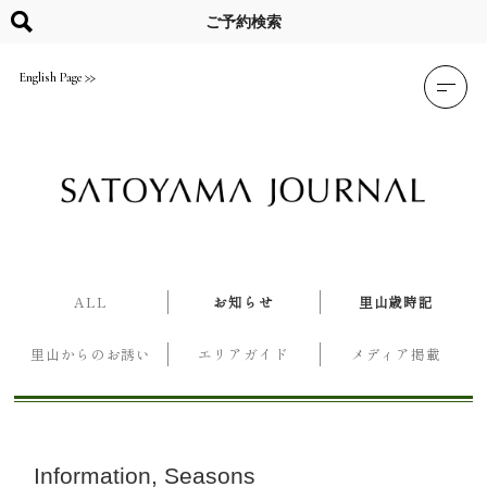
Skip
to
ご予約検索
content
English Page
ALL
お知らせ
里山歳時記
里山からのお誘い
エリアガイド
メディア掲載
Information
Seasons