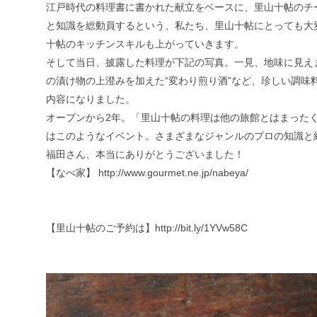
江戸時代の料理書に書かれた献立をベースに、里山十帖のチ
と知識を総動員するという、私たち、里山十帖にとっても大
十帖のキッチンスキルも上がっていきます。
そして当日、披露した料理が下記の写真。一見、地味に見え
の漬け物の上澄みを加えた“変わり煎り酒”など、珍しい調
内容になりました。
オープンから2年。「里山十帖の料理は他の旅館とはまった
はこのようなイベント。さまざまなジャンルのプロの知識と
福田さん、本当にありがとうございました！
【なべ家】
http://www.gourmet.ne.jp/nabeya/
【里山十帖のご予約は】
http://bit.ly/1YVw58C