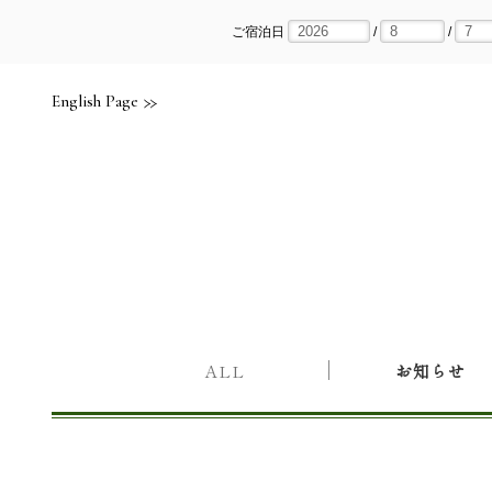
Skip
to
content
ご宿泊日
/
/
English Page
ALL
お知らせ