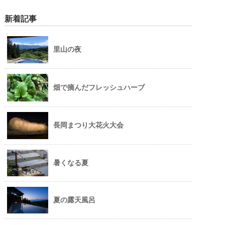
新着記事
里山の夜
畑で摘んだフレッシュハーブ
長岡まつり大花火大会
暑くなる夏
夏の露天風呂