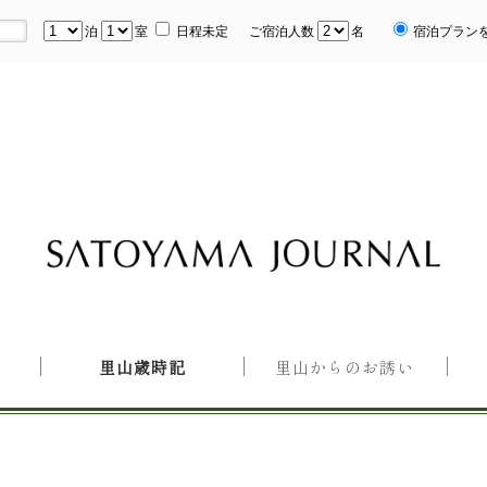
泊
室
日程未定
ご宿泊人数
名
宿泊プラン
里山歳時記
里山からのお誘い