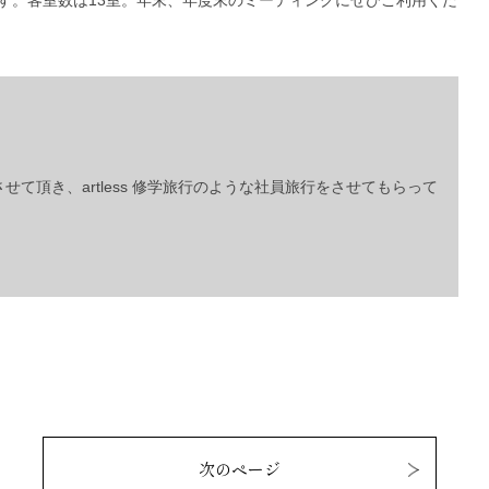
す。客室数は13室。年末、年度末のミーティングにぜひご利用くだ
て頂き、artless 修学旅行のような社員旅行をさせてもらって
次のページ