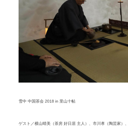
雪中 中国茶会 2018 in 里山十帖
ゲスト／横山晴美（茶房 好日居 主人）、市川孝（陶芸家）