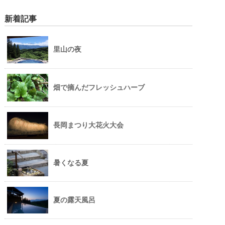
新着記事
里山の夜
畑で摘んだフレッシュハーブ
長岡まつり大花火大会
暑くなる夏
夏の露天風呂