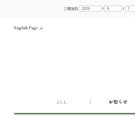
Skip
to
content
ご宿泊日
/
/
English Page
ALL
お知らせ