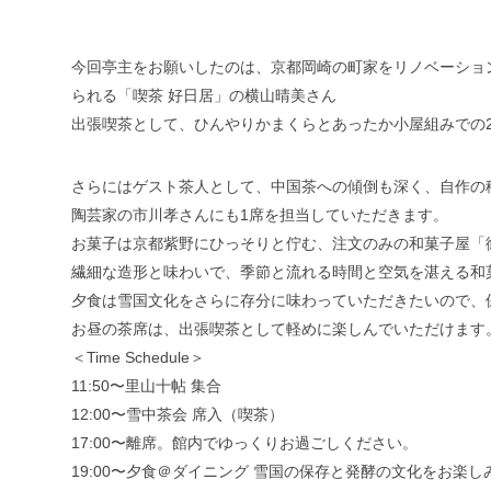
今回亭主をお願いしたのは、京都岡崎の町家をリノベーショ
られる「喫茶 好日居」の横山晴美さん
出張喫茶として、ひんやりかまくらとあったか小屋組みでの
さらにはゲスト茶人として、中国茶への傾倒も深く、自作の
陶芸家の市川孝さんにも1席を担当していただきます。
お菓子は京都紫野にひっそりと佇む、注文のみの和菓子屋「
繊細な造形と味わいで、季節と流れる時間と空気を湛える和
夕食は雪国文化をさらに存分に味わっていただきたいので、
お昼の茶席は、出張喫茶として軽めに楽しんでいただけます
＜Time Schedule＞
11:50〜里山十帖 集合
12:00〜雪中茶会 席入（喫茶）
17:00〜離席。館内でゆっくりお過ごしください。
19:00〜夕食＠ダイニング 雪国の保存と発酵の文化をお楽