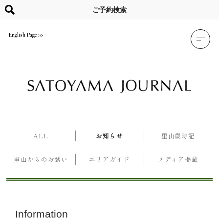
Skip
to
ご予約検索
content
English Page
ALL
お知らせ
里山歳時記
里山からのお誘い
エリアガイド
メディア掲載
Information