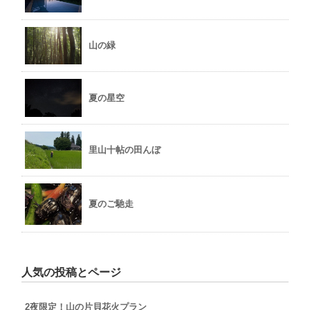
山の緑
夏の星空
里山十帖の田んぼ
夏のご馳走
人気の投稿とページ
2夜限定！山の片貝花火プラン