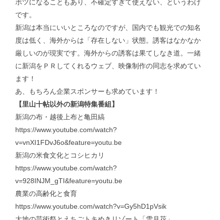
ボツになることもあり、不確定すぎて使えない、というわけ
です。
新潟は本当にいいところなのですが、国内でも観光での知名
度は低く、海外からは「存在しない」状態。誘客はなかなか
厳しいのが現実です。海外からの誘客は果てしなき道。一緒
に新潟をＰＲしてくれるウェブ、映像制作の同志を求めてい
ます！
あ、もちろん企業スポンサーも求めています！
【里山十帖以外の新潟特集番組】
新潟の布・越後上布と亀田縞
https://www.youtube.com/watch?
v=vnXI1FDvJ6o&feature=youtu.be
新潟の米食文化とコシヒカリ
https://www.youtube.com/watch?
v=928INJM_gTI&feature=youtu.be
農業の高齢化と食育
https://www.youtube.com/watch?v=Gy5hD1pVsik
大地の芸術祭とえちごトキめきリゾート「雪月花」