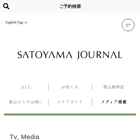
Skip
to
ご予約検索
content
English Page
ALL
お知らせ
里山歳時記
里山からのお誘い
エリアガイド
メディア掲載
Tv
Media