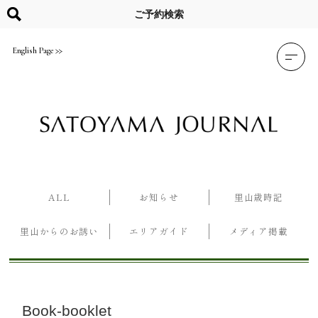
Skip
to
ご予約検索
content
English Page
ALL
お知らせ
里山歳時記
里山からのお誘い
エリアガイド
メディア掲載
Book-booklet