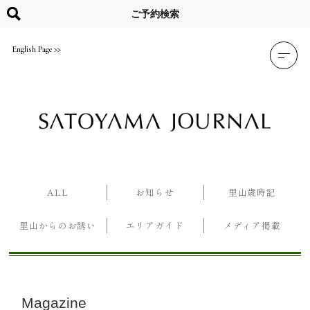
Skip
to
ご予約検索
content
English Page
ALL
お知らせ
里山歳時記
里山からのお誘い
エリアガイド
メディア掲載
Magazine