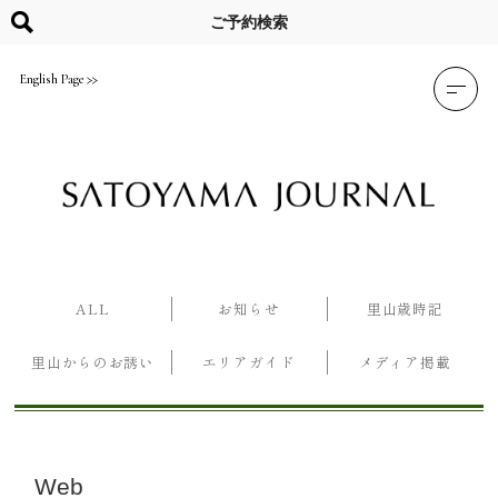
Skip
to
ご予約検索
content
English Page
ALL
お知らせ
里山歳時記
里山からのお誘い
エリアガイド
メディア掲載
Web