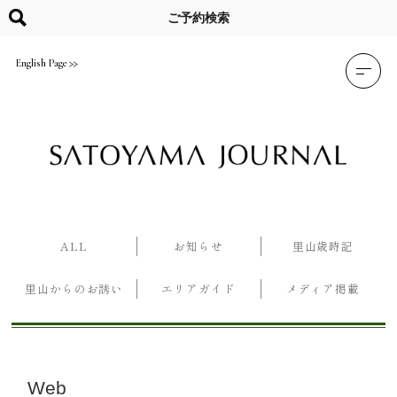
Skip
to
ご予約検索
content
English Page
ALL
お知らせ
里山歳時記
里山からのお誘い
エリアガイド
メディア掲載
Web