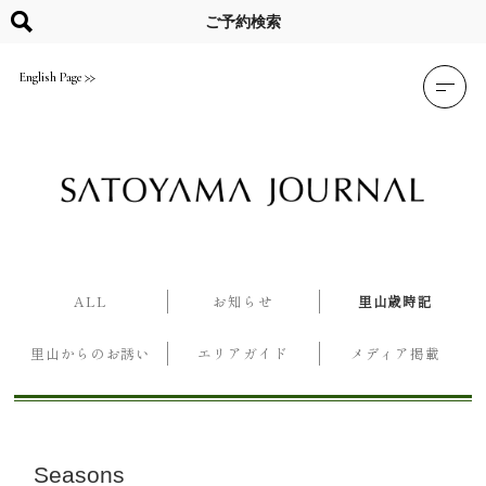
Skip
to
ご予約検索
content
English Page
ALL
お知らせ
里山歳時記
里山からのお誘い
エリアガイド
メディア掲載
Seasons