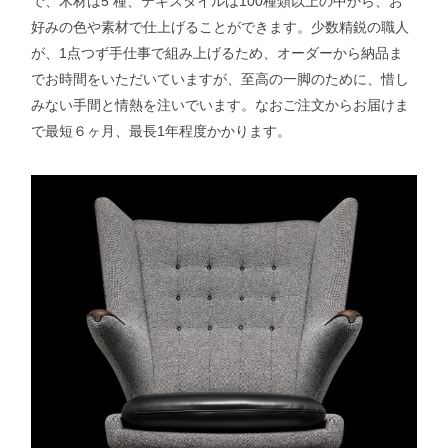
で、木材は5 種、テキスタイルは100種類以上の中から、お
好みの色や素材で仕上げることができます。少数精鋭の職人
が、1点つず手仕事で組み上げるため、オーダーから納品ま
でお時間をいただいていますが、至高の一脚のために、惜し
みない手間と情熱を注いでいます。なおご注文からお届けま
で最短６ヶ月、最長1年程度かかります。