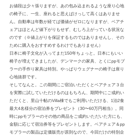
お値段は少々張りますが、あの包み込まれるような座り心地
の椅子に、一生、座れると思えばけっして高くはありませ
ん。自動車は年数が経てば価値がゼロになりますが、ベアチ
ェアはほとんど値下がりもせず、むしろ上がっている状況な
のです（※値上がりを保証するものではありませんし、その
ために購入をおすすめするわけでもありません）
日本に椅子文化が入ってまだ150年ちょっと。日本にもいい
椅子が増えてきましたが、デンマークの家具、とくにppモブ
ラーの手作り家具は特別。やっぱりウェグナーの椅子は座り
心地抜群です。
そしてなんと。この期間にご宿泊いただくとベアチェア３台
を実際に試していただけるのはもちろん、期間中にご成約い
ただくと、里山十帖のVilla棟でもご利用いただける、1泊2食
最大4名様分の宿泊券をプレゼント（30〜60万円相当）。同
時にppモブラーのその他の商品をご成約いただいた方にも、
金額に応じて宿泊券等をプレゼントします。ベアチェア＆pp
モブラーの製品は定価販売が原則なので、今回だけの特別企