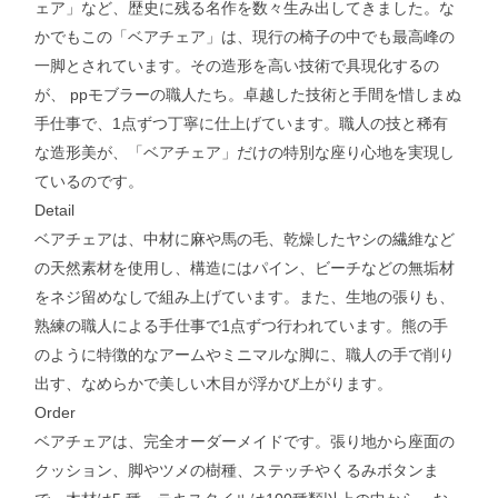
ェア」など、歴史に残る名作を数々生み出してきました。な
かでもこの「ベアチェア」は、現行の椅子の中でも最高峰の
一脚とされています。その造形を高い技術で具現化するの
が、 ppモブラーの職人たち。卓越した技術と手間を惜しまぬ
手仕事で、1点ずつ丁寧に仕上げています。職人の技と稀有
な造形美が、「ベアチェア」だけの特別な座り心地を実現し
ているのです。
Detail
ベアチェアは、中材に麻や馬の毛、乾燥したヤシの繊維など
の天然素材を使用し、構造にはパイン、ビーチなどの無垢材
をネジ留めなしで組み上げています。また、生地の張りも、
熟練の職人による手仕事で1点ずつ行われています。熊の手
のように特徴的なアームやミニマルな脚に、職人の手で削り
出す、なめらかで美しい木目が浮かび上がります。
Order
ベアチェアは、完全オーダーメイドです。張り地から座面の
クッション、脚やツメの樹種、ステッチやくるみボタンま