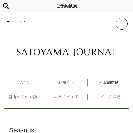
Skip
to
ご予約検索
content
English Page
ALL
お知らせ
里山歳時記
里山からのお誘い
エリアガイド
メディア掲載
Seasons