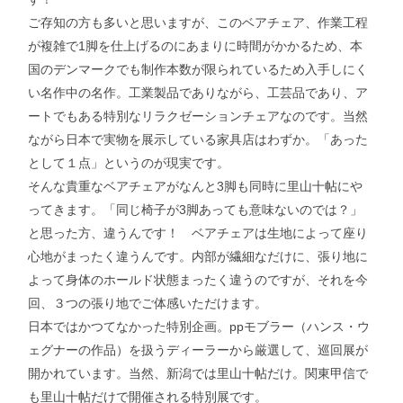
ご存知の方も多いと思いますが、このベアチェア、作業工程
が複雑で1脚を仕上げるのにあまりに時間がかかるため、本
国のデンマークでも制作本数が限られているため入手しにく
い名作中の名作。工業製品でありながら、工芸品であり、ア
ートでもある特別なリラクゼーションチェアなのです。当然
ながら日本で実物を展示している家具店はわずか。「あった
として１点」というのが現実です。
そんな貴重なベアチェアがなんと3脚も同時に里山十帖にや
ってきます。「同じ椅子が3脚あっても意味ないのでは？」
と思った方、違うんです！ ベアチェアは生地によって座り
心地がまったく違うんです。内部が繊細なだけに、張り地に
よって身体のホールド状態まったく違うのですが、それを今
回、３つの張り地でご体感いただけます。
日本ではかつてなかった特別企画。ppモブラー（ハンス・ウ
ェグナーの作品）を扱うディーラーから厳選して、巡回展が
開かれています。当然、新潟では里山十帖だけ。関東甲信で
も里山十帖だけで開催される特別展です。