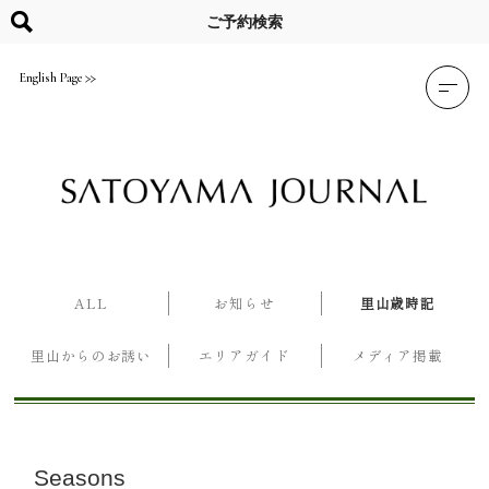
Skip
to
ご予約検索
content
English Page
ALL
お知らせ
里山歳時記
里山からのお誘い
エリアガイド
メディア掲載
Seasons