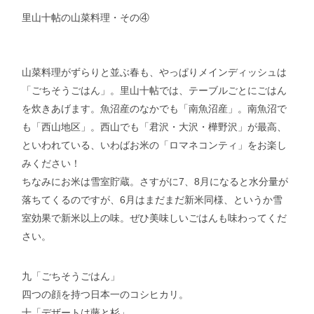
里山十帖の山菜料理・その④
山菜料理がずらりと並ぶ春も、やっぱりメインディッシュは
「ごちそうごはん」。里山十帖では、テーブルごとにごはん
を炊きあげます。魚沼産のなかでも「南魚沼産」。南魚沼で
も「西山地区」。西山でも「君沢・大沢・樺野沢」が最高、
といわれている、いわばお米の「ロマネコンティ」をお楽し
みください！
ちなみにお米は雪室貯蔵。さすがに7、8月になると水分量が
落ちてくるのですが、6月はまだまだ新米同様、というか雪
室効果で新米以上の味。ぜひ美味しいごはんも味わってくだ
さい。
九「ごちそうごはん」
四つの顔を持つ日本一のコシヒカリ。
十「デザートは藤と杉」