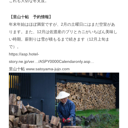
これも大切な冬支度。
【里山十帖 予約情報】
年末年始はほぼ満室ですが、2月の土曜日にはまだ空室があ
ります。また、12月は佐渡産のブリとカニがいちばん美味し
い時期。薪割りは雪が積もるまで続きます（12月上旬ま
で）。
https://asp.hotel-
story.ne.jp/ver…/ASPY0000Calendaronly.asp…
里山十帖
www.satoyama-jujo.com