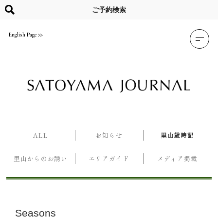
Skip
to
ご予約検索
content
English Page
ALL
お知らせ
里山歳時記
里山からのお誘い
エリアガイド
メディア掲載
Seasons