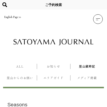
Skip
to
ご予約検索
content
English Page
ALL
お知らせ
里山歳時記
里山からのお誘い
エリアガイド
メディア掲載
Seasons