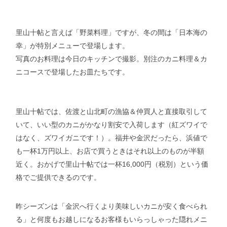
里山十帖と言えば「野菜料理」ですが、冬の間は「日本海の
幸」が特別メニューで登場します。
写真のお料理は今日のキッチンで撮影。別注のカニ料理＆カ
ニコースで登場したお皿たちです。
里山十帖では、佐渡と山北町の漁協＆仲買人と直接取引して
いて、いい型のカニがかなり割安で入荷します（紅ズワイで
はなく、ズワイガニです！）。福井や金沢だったら、浜値で
も一杯1万円以上、お店で買うときはそれ以上のものが半額
近く。おかげで里山十帖では一杯16,000円（税別）という価
格でご提供できるのです。
昨シーズンは「金沢へ行くより美味しいカニが安く食べられ
る」と何度もお越しになるお客様もいらっしゃった隠れメニ