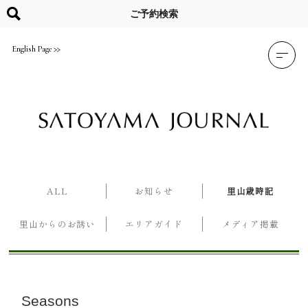
Skip
to
ご予約検索
content
English Page
ALL
お知らせ
里山歳時記
里山からのお誘い
エリアガイド
メディア掲載
Seasons