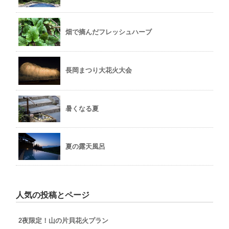
畑で摘んだフレッシュハーブ
長岡まつり大花火大会
暑くなる夏
夏の露天風呂
人気の投稿とページ
2夜限定！山の片貝花火プラン