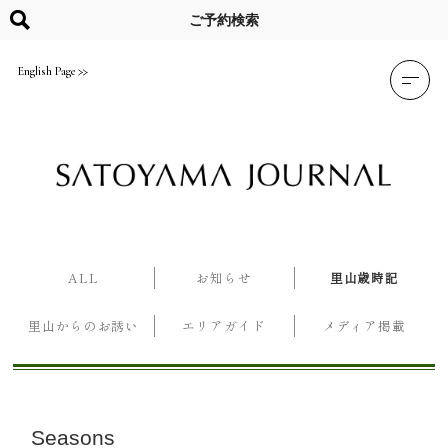
Skip
to
ご予約検索
content
English Page
ALL
お知らせ
里山歳時記
里山からのお誘い
エリアガイド
メディア掲載
Seasons