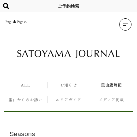
Skip
to
ご予約検索
content
English Page
ALL
お知らせ
里山歳時記
里山からのお誘い
エリアガイド
メディア掲載
Seasons