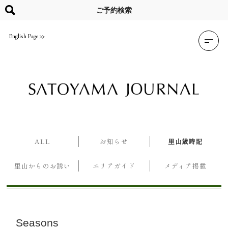
Skip
to
ご予約検索
content
English Page
ALL
お知らせ
里山歳時記
里山からのお誘い
エリアガイド
メディア掲載
Seasons