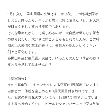
9月に入り、里山周辺の空気はすっかり秋。この時期は雨が
しとしと降ったり、そうかと思えば急に晴れたりと、お天気
が目まぐるしく変わり季節でもあります。
そんな季節だからこそ楽しめるのが、大自然が織りなす景色
の移り変わり。大げさに聞こえるかもしれませんが、この時
期の山の表情や草木の香りは、分刻み秒刻みというくらい
刻々と変化します。
巻機山を望む絶景露天風呂で、ゆったりのんびり季節の移り
変わりを感じてみませんか？
【空室情報】
次の土曜9/7に、キャンセルによる空室が1部屋出ています！
自然との一体感を楽しめる101露天風呂付き離れです。ま
た、9/10の片貝花火プランにも、1部屋だけ空きが出ていま
す！夏の締めくくりに、ビールやシャンパーニュで花火見物