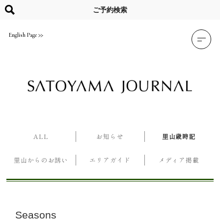
Skip
to
ご予約検索
content
English Page
ALL
お知らせ
里山歳時記
里山からのお誘い
エリアガイド
メディア掲載
Seasons