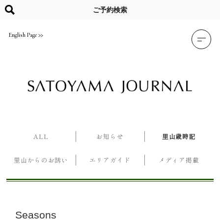
Skip
to
ご予約検索
content
English Page
ALL
お知らせ
里山歳時記
里山からのお誘い
エリアガイド
メディア掲載
Seasons