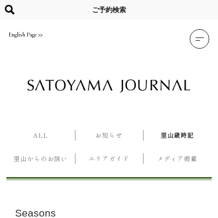
Skip
to
ご予約検索
content
English Page
ALL
お知らせ
里山歳時記
里山からのお誘い
エリアガイド
メディア掲載
Seasons