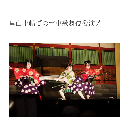
里山十帖での雪中歌舞伎公演！