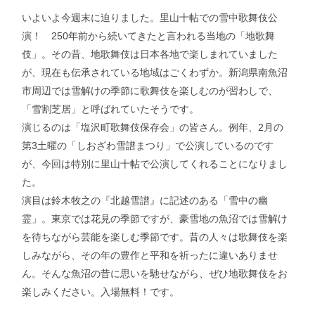
いよいよ今週末に迫りました。里山十帖での雪中歌舞伎公
演！ 250年前から続いてきたと言われる当地の「地歌舞
伎」。その昔、地歌舞伎は日本各地で楽しまれていました
が、現在も伝承されている地域はごくわずか。新潟県南魚沼
市周辺では雪解けの季節に歌舞伎を楽しむのが習わしで、
「雪割芝居」と呼ばれていたそうです。
演じるのは「塩沢町歌舞伎保存会」の皆さん。例年、2月の
第3土曜の「しおざわ雪譜まつり」で公演しているのです
が、今回は特別に里山十帖で公演してくれることになりまし
た。
演目は鈴木牧之の『北越雪譜』に記述のある「雪中の幽
霊」。東京では花見の季節ですが、豪雪地の魚沼では雪解け
を待ちながら芸能を楽しむ季節です。昔の人々は歌舞伎を楽
しみながら、その年の豊作と平和を祈ったに違いありませ
ん。そんな魚沼の昔に思いを馳せながら、ぜひ地歌舞伎をお
楽しみください。入場無料！です。