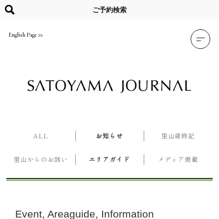
Skip
to
ご予約検索
content
English Page
ALL
お知らせ
里山歳時記
里山からのお誘い
エリアガイド
メディア掲載
Event
Areaguide
Information