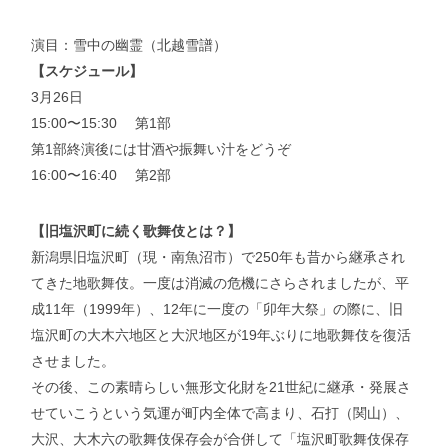
演目：雪中の幽霊（北越雪譜）
【スケジュール】
3月26日
15:00〜15:30 第1部
第1部終演後には甘酒や振舞い汁をどうぞ
16:00〜16:40 第2部
【旧塩沢町に続く歌舞伎とは？】
新潟県旧塩沢町（現・南魚沼市）で250年も昔から継承され
てきた地歌舞伎。一度は消滅の危機にさらされましたが、平
成11年（1999年）、12年に一度の「卯年大祭」の際に、旧
塩沢町の大木六地区と大沢地区が19年ぶりに地歌舞伎を復活
させました。
その後、この素晴らしい無形文化財を21世紀に継承・発展さ
せていこうという気運が町内全体で高まり、石打（関山）、
大沢、大木六の歌舞伎保存会が合併して「塩沢町歌舞伎保存