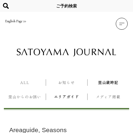
Skip
to
ご予約検索
content
English Page
ALL
お知らせ
里山歳時記
里山からのお誘い
エリアガイド
メディア掲載
Areaguide
Seasons