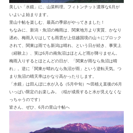
美しい「水鏡」に、山菜料理。フィトンチット濃厚な6月が
いよいよ始まります。
里山十帖を楽しむ、最高の季節がやってきました！
ちなみに、新潟・魚沼の梅雨は、関東地方より実質、かなり
遅め。梅雨入りはしても雨雲が上信越国境の山々にブロック
されて、関東は雨でも新潟は晴れ、という日が続き、事実上
（経験上）、実は6月の南魚沼はほとんど雨が降りません。
梅雨入りするとほとんどの日が、「関東が雨なら魚沼は晴
れ」。逆に「関東が晴れなら魚沼が雨」という逆転天気。つ
まり魚沼の晴天率はかなり高かったりします。
「水鏡」は田んぼに水が入る（5月中旬）〜田植え直後の6月
いっぱい限定のお楽しみ。（稲が成長すると水が見えなくな
っちゃうのです）
皆さん、ぜひ、6月の里山十帖へ