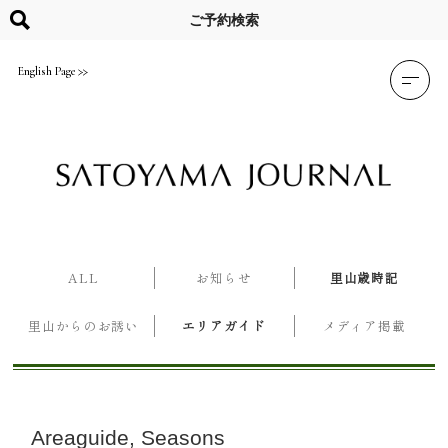
Skip
to
ご予約検索
content
English Page
ALL
お知らせ
里山歳時記
里山からのお誘い
エリアガイド
メディア掲載
Areaguide
Seasons